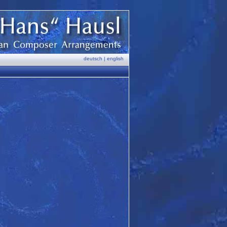
deutsch
|
english